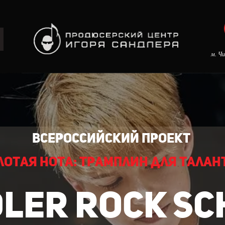
м. Ч
Всероссийский проект
лотая нота: трамплин для талан
LER ROCK S