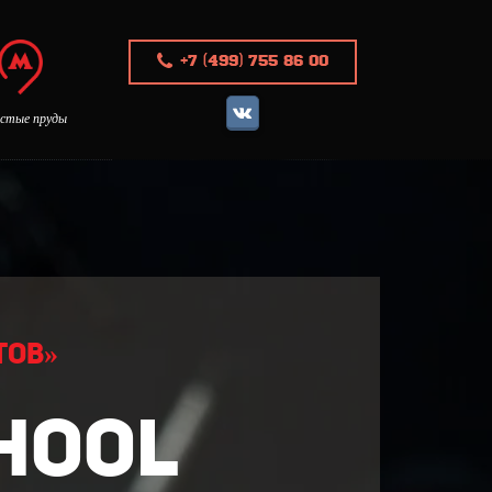
+7 (499) 755 86 00
истые пруды
тов»
CHOOL