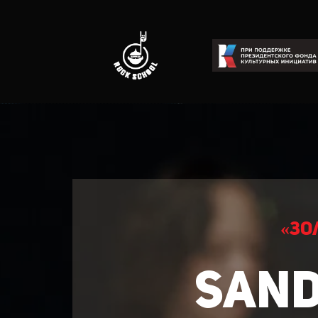
«Зо
SAND