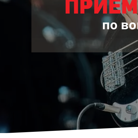
прием
по в