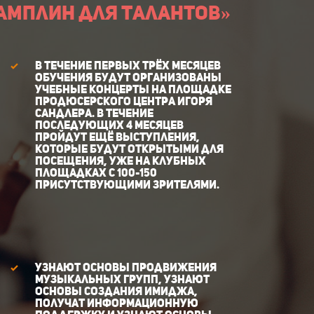
амплин для талантов»
В течение первых трёх месяцев
обучения будут организованы
учебные концерты на площадке
Продюсерского центра Игоря
Сандлера. В течение
последующих 4 месяцев
пройдут ещё выступления,
которые будут открытыми для
посещения, уже на клубных
площадках с 100-150
присутствующими зрителями.
узнают основы продвижения
музыкальных групп, узнают
основы создания имиджа,
получат информационную