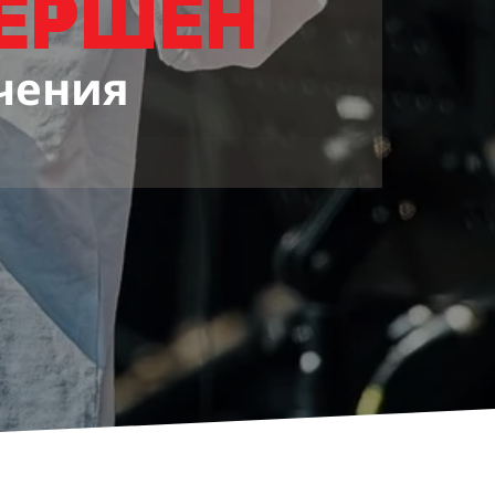
вершен
чения