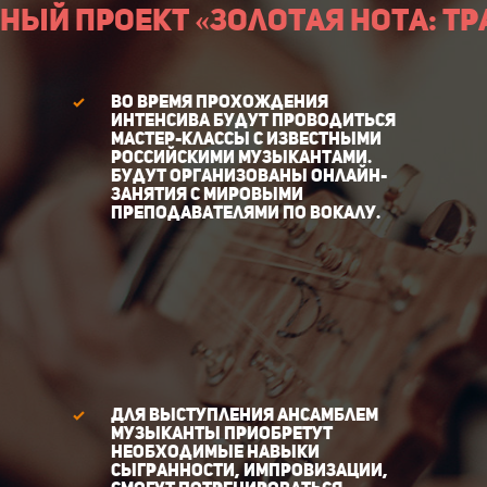
ый проект «Золотая Нота: тр
Во время прохождения
интенсива будут проводиться
мастер-классы с известными
российскими музыкантами.
Будут организованы онлайн-
занятия с мировыми
преподавателями по вокалу.
Для выступления ансамблем
музыканты приобретут
необходимые навыки
сыгранности, импровизации,